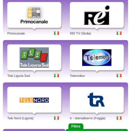
Primocanale
REI TV (Sicilia)
Tele Liguria Sud
Telemolise
Tele Nord (Liguria)
tr - teleradioerre (Foggia)
Films