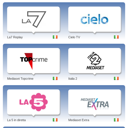
La7 Replay
Cielo TV
Mediaset Topcrime
Italia 2
La 5 in diretta
Mediaset Extra