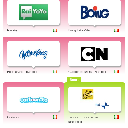
Rai Yoyo
Boing TV - Video
Boomerang - Bambini
Cartoon Network - Bambini
Sport
Cartoonito
Tour de France in diretta
streaming