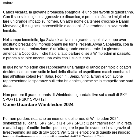
valore.
Carlos Alcaraz, la giovane promessa spagnola, è uno dei favoriti di quest'anno.
Con il suo stile di gioco aggressivo e dinamico, è pronto a sfidare i migliori e
fare un grande impatto sul torneo. Un altro nome da tenere d'occhio è Daniil
Medvedev, il cui gioco imprevedibile e adattabilità lo rendono un avversario
temibile.
Nel campo femminile, Iga Swiatek arriva con grande aspettative dopo aver
mostrato prestazioni impressionanti nei tornei recenti. Aryna Sabalenka, con la
sua forza e determinazione, è un'altra grande contendente. La giovane
americana Coco Gauff, che ha già fatto parlare di sé a Wimbledon in passato,
è pronta a stupire ancora una volta con il suo talento.
In questo Wimbledon che rappresenta una rampa di lancio per molti giocatori
desiderosi di tornare sotto le luci della ribalta, ci aspettiamo match combattuti
fino all’ultimo colpo! Per l'Italia, Fognini, Seppi, Vinci, Errani e Schiavone
rappresentano le speranze sull’erba britannica, anche se la competizione sarà
dura.
Non perdere il grande tennis di Wimbledon, guardalo live sui canali di SKY
SPORT1 e SKY SPORT2!
Come Guardare Wimbledon 2024
Per non perdere neanche un momento del torneo di Wimbledon 2024,
sintonizzati sui canali SKY SPORT1 e SKY SPORT2 per trasmissioni in diretta
e analisi approfondite. Inoltre, puoi seguire le partite ovunque tu sia grazie ai
livestreaming sul sito di Sky Sport. Vivi tutte le emozioni di questo prestigioso