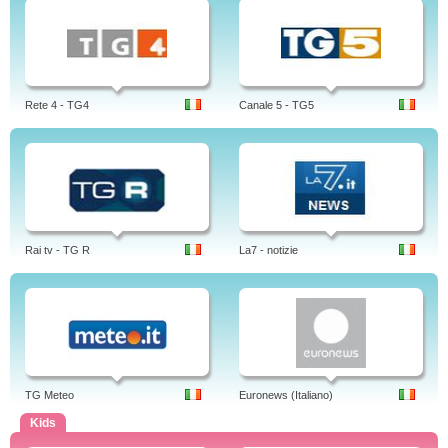
Rete 4 - TG4
Canale 5 - TG5
Rai tv - TG R
La7 - notizie
TG Meteo
Euronews (Italiano)
Kids