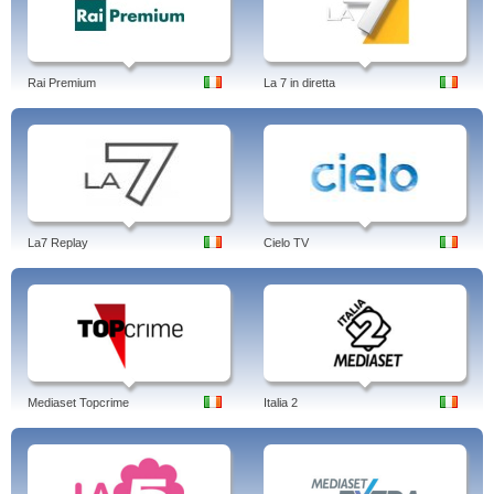
Rai Premium
La 7 in diretta
La7 Replay
Cielo TV
Mediaset Topcrime
Italia 2