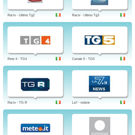
Rai tv - Ultimo Tg2
Rai.tv - Ultimo Tg3
Rete 4 - TG4
Canale 5 - TG5
Rai tv - TG R
La7 - notizie