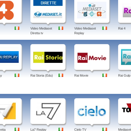
Video Mediaset
Video Mediaset
Rai 4
Diretta tv
Replay
ay
Rai Storia (Edu)
Rai Movie
Rai Gulp
retta
La7 Replay
Cielo TV
Mediaset