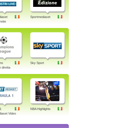
iaset
Sportmediaset
rette
ns
Sky Sport
 diretta
1
NBA Highlights
iaset Video