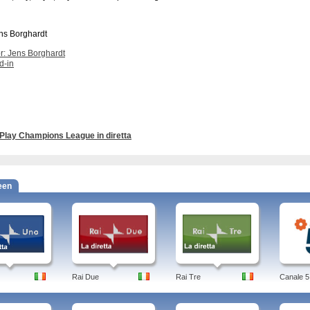
r: Jens Borghardt
d-in
Play Champions League in diretta
een
Rai Due
Rai Tre
Canale 5