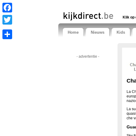
Facebook
Klik op 
Twitter
Home
Nieuws
Kids
Share
- advertentie -
Cha
La Ch
europ
nazio
La sua
quasi 
che va
Guar
Sky It