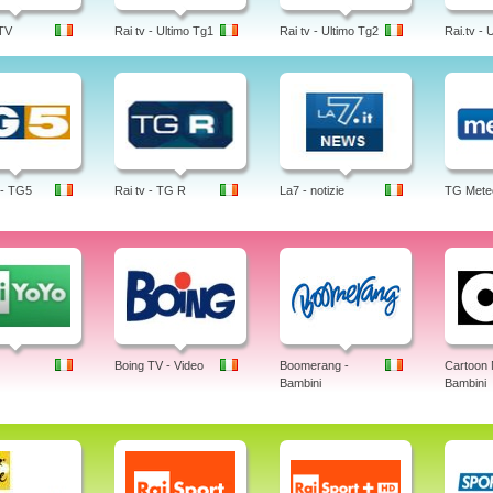
 TV
Rai tv - Ultimo Tg1
Rai tv - Ultimo Tg2
Rai.tv - 
 - TG5
Rai tv - TG R
La7 - notizie
TG Mete
Boing TV - Video
Boomerang -
Cartoon 
Bambini
Bambini