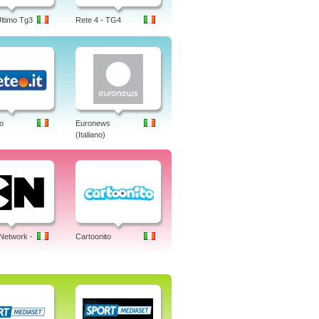
Ultimo Tg3
Rete 4 - TG4
o
Euronews
(Italiano)
Network -
Cartoonito