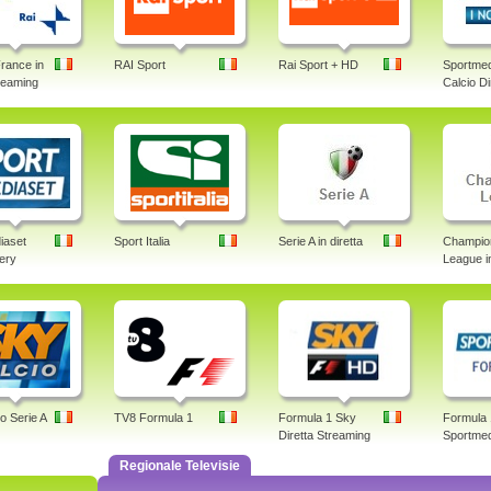
rance in
RAI Sport
Rai Sport + HD
Sportmed
treaming
Calcio Di
iaset
Sport Italia
Serie A in diretta
Champio
lery
League in
o Serie A
TV8 Formula 1
Formula 1 Sky
Formula 
Diretta Streaming
Sportmed
Regionale Televisie