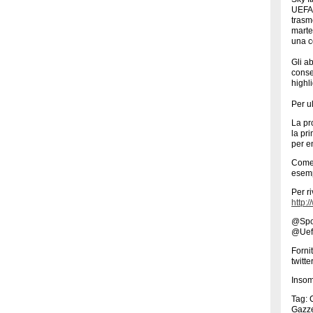
UEFA 
trasme
marted
una c
Gli a
conse
highl
Per ul
La pr
la pri
per e
Come 
esemp
Per ri
http:
@Spor
@Uefa
Forni
twitt
Insom
Tag: 
Gazze