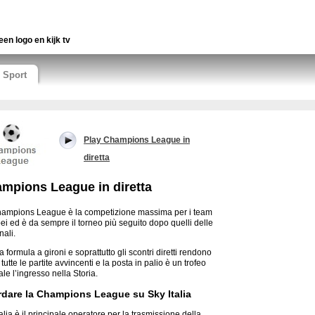
een logo en kijk tv
Sport
Play Champions League in
diretta
mpions League in diretta
ampions League è la competizione massima per i team
ei ed è da sempre il torneo più seguito dopo quelli delle
nali.
 formula a gironi e soprattutto gli scontri diretti rendono
tutte le partite avvincenti e la posta in palio è un trofeo
le l’ingresso nella Storia.
dare la Champions League su Sky Italia
alia è il principale operatore per la trasmissione della