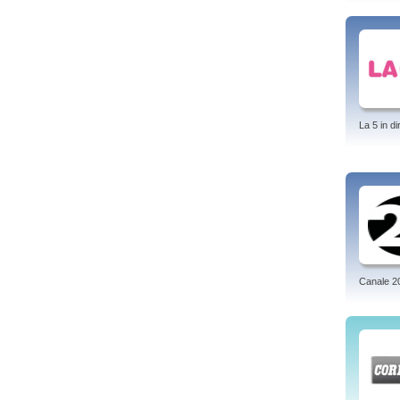
La 5 in di
Canale 2