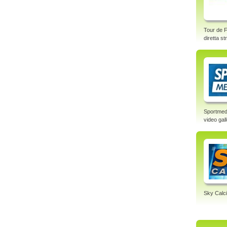
Tour de F
diretta s
Sportmed
video gal
Sky Calci