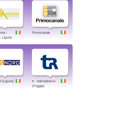
nna -
Primocanale
 Liguria
 (Liguria)
tr - teleradioerre
(Foggia)