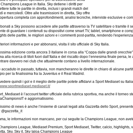
Champions League in Italia. Sky detiene i diritti per
ttere tutte le partite in diretta, inclusi i grandi match del
ì e mercoledì. Oltre alle trasmissioni in diretta, Sky offre
opertura completa con approfondimenti, analisi tecniche, interviste esclusive e comm
bbonati a Sky possono accedere alle partite attraverso la TV satellitare o tramite il 
nte di guardare i contenuti su dispositivi come smart TV, tablet, smartphone e compu
ights delle partite, le migliori azioni e i commenti post-partita, rendendo l'esperien
teriori informazioni e per abbonarsi, visita il sito ufficiale di Sky Italia.
ossima edizione conta ancora 3 italiane in corsa alla “Coppa dalle grandi orecchie” 
ma alla ricerca di titoli fuori dall’Italia e del riscatto dopo l’ennesima finale persa,
ntrare davvero nei club che attualmente contano a livello internazionale.
accaduto in passato, tuttavia, non mancheranno le dirette in chiaro di alcune parti
io per la finalissima fra la Juventus e il Real Madrid.
vedere quindi i gol e il meglio delle partite potete affidarvi a Sport Mediaset su Ital
//www.sportmediaset.mediaset.it/
t_Mediaset è l’account twitter ufficiale della rubrica sportiva, ma anche il torneo
ChampionsIT e aggiornatissimo.
tissimo di news è anche l’insieme di canali legati alla Gazzetta dello Sport, present
er @gazzetta_it
ma, le informazioni non mancano, per cui seguite la Champions League, non avete
Champions League, Mediaset Premium, Sport Mediaset, Twitter, calcio, highlights, 
tta, Sky, Sky it, Sky Ialoa Champions League