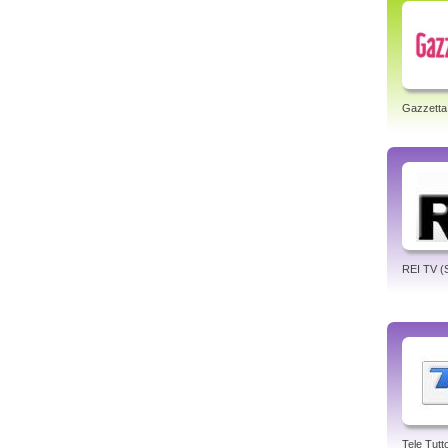
Gazzetta
REI TV (Si
Tele Tutt