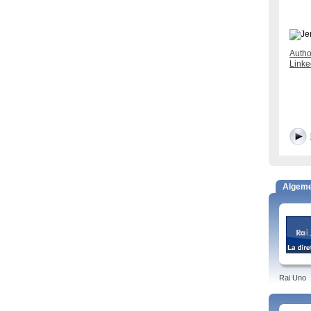
Autho
Linke
Algem
Rai Uno