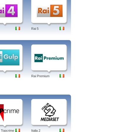
Rai 5
Rai Premium
 Topcrime
Italia 2