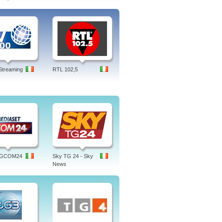
Streaming
RTL 102,5
 TGCOM24
Sky TG 24 - Sky
News