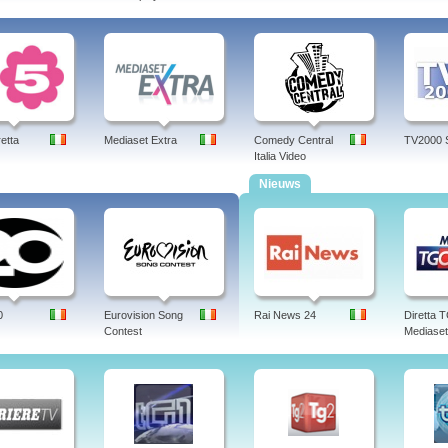
retta
Mediaset Extra
Comedy Central
TV2000 
Italia Video
Nieuws
0
Eurovision Song
Rai News 24
Diretta
Contest
Mediaset