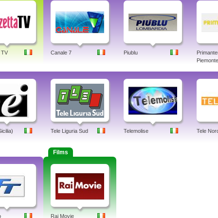
 TV
Canale 7
Piublu
Primante
Piemonte,
cilia)
Tele Liguria Sud
Telemolise
Tele Nord
Films
o
Rai Movie