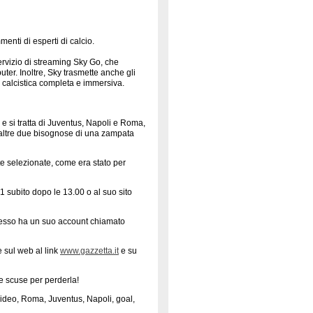
enti di esperti di calcio.
servizio di streaming Sky Go, che
ter. Inoltre, Sky trasmette anche gli
za calcistica completa e immersiva.
e si tratta di Juventus, Napoli e Roma,
 le altre due bisognose di una zampata
te selezionate, come era stato per
ia1 subito dopo le 13.00 o al suo sito
 stesso ha un suo account chiamato
e sul web al link
www.gazzetta.it
e su
 scuse per perderla!
video, Roma, Juventus, Napoli, goal,