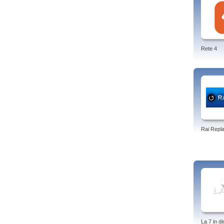
Rete 4
Rai Repl
La 7 in di