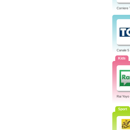
Corriere
Canale 5
Kids
Rai Yoyo
Sport