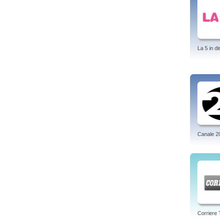
La 5 in di
Canale 2
Corriere