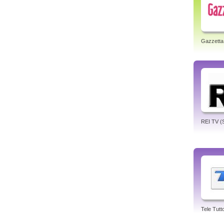
Gazzetta
REI TV (Si
Tele Tutt