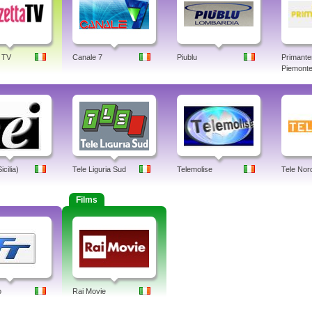
 TV
Canale 7
Piublu
Primante
Piemonte,
cilia)
Tele Liguria Sud
Telemolise
Tele Nord
Films
o
Rai Movie