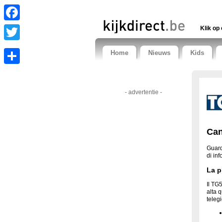
Facebook
Klik op 
Twitter
Home
Nieuws
Kids
Share
- advertentie -
Can
Guard
di in
La p
Il TG5
alta 
teleg