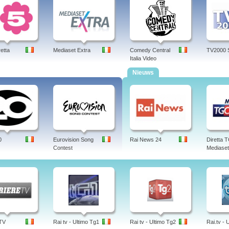
retta
Mediaset Extra
Comedy Central
TV2000 
Italia Video
Nieuws
0
Eurovision Song
Rai News 24
Diretta
Contest
Mediaset
 TV
Rai tv - Ultimo Tg1
Rai tv - Ultimo Tg2
Rai.tv - 