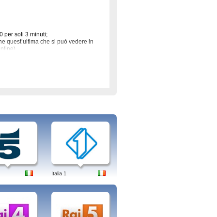
 per soli 3 minuti;
one quest’ultima che si può vedere in
nline).
ica all’economia, dalla finanza allo
ernet attraverso cui è possibile
mente sulle notizie del giorno,
guardare le edizioni passate in streaming
 online, rimani sempre al passo con
Italia 1
u Canale 5, la rete ammiraglia di
evisivo di Canale 5, rete ammiraglia
 Mondo · Economia · Televisione ·