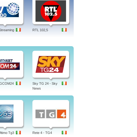
Streaming
RTL 102,5
 TGCOM24
Sky TG 24 - Sky
News
Ultimo Tg3
Rete 4 - TG4