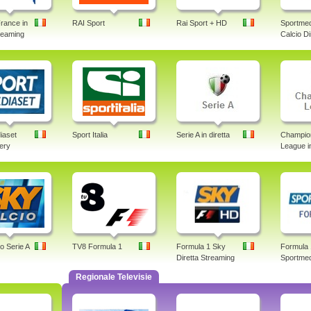
rance in
RAI Sport
Rai Sport + HD
Sportmed
treaming
Calcio Di
iaset
Sport Italia
Serie A in diretta
Champio
lery
League in
o Serie A
TV8 Formula 1
Formula 1 Sky
Formula 
Diretta Streaming
Sportmed
Regionale Televisie