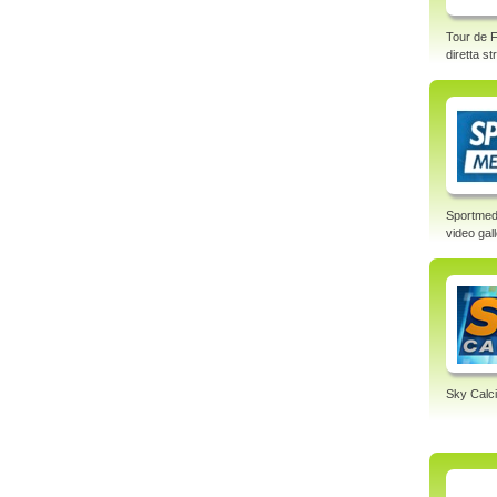
Tour de F
diretta s
Sportmed
video gal
Sky Calci