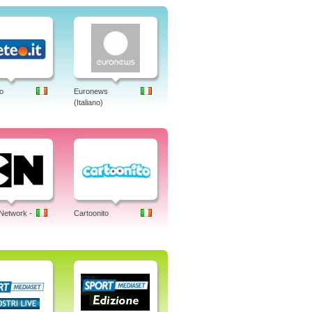
o
Euronews
(Italiano)
Network -
Cartoonito