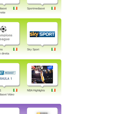
iaset
Sportmediaset
rette
ns
Sky Sport
 diretta
1
NBA Highlights
iaset Video