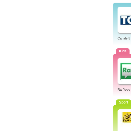
Canale 5
Kids
Rai Yoyo
Sport