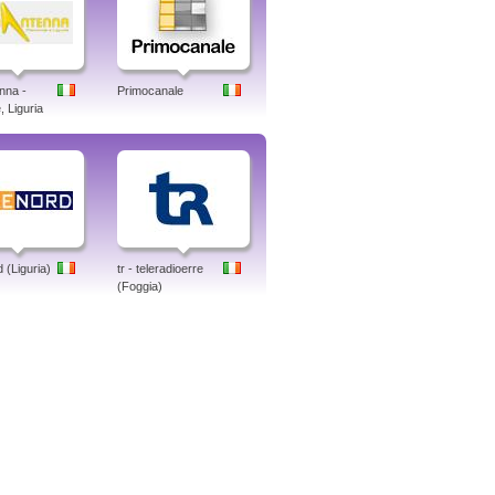
nna -
Primocanale
 Liguria
 (Liguria)
tr - teleradioerre
(Foggia)