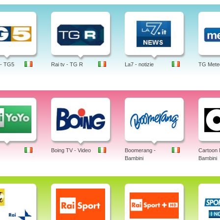
 - TG5
Rai tv - TG R
La7 - notizie
TG Mete
Boing TV - Video
Boomerang -
Cartoon 
Bambini
Bambini