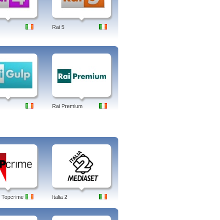
na, cronaca, speciale, canale 5
, rivideo, + 1, stasera, servizio, hd,
Rai 5
Rai Premium
 Topcrime
Italia 2