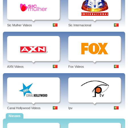
Sic Mulher Videos
Sic Internacional
AXN Videos
Fox Videos
Canal Hollywood Videos
Ipv
Nieuws