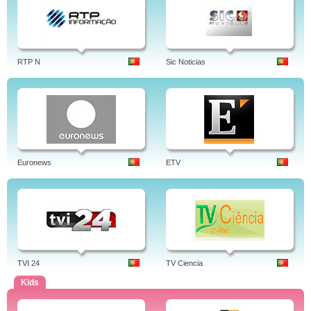
RTP N
Sic Noticias
Euronews
ETV
TVI 24
TV Ciencia
Kids