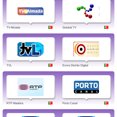
TV Almada
Setubal TV
TVL
Evora Distrito Digital
RTP Madeira
Porto Canal