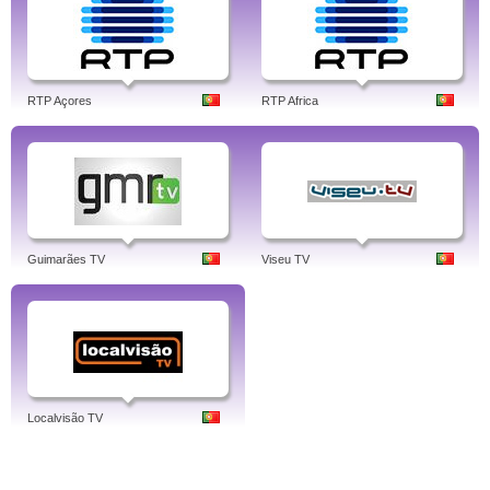
RTP Açores
RTP Africa
Guimarães TV
Viseu TV
Localvisão TV