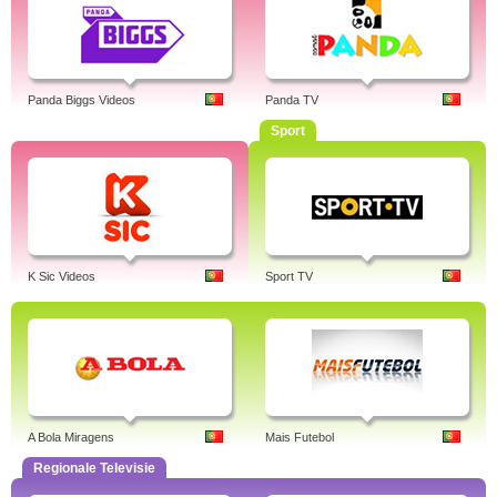
Panda Biggs Videos
Panda TV
Sport
K Sic Videos
Sport TV
A Bola Miragens
Mais Futebol
Regionale Televisie