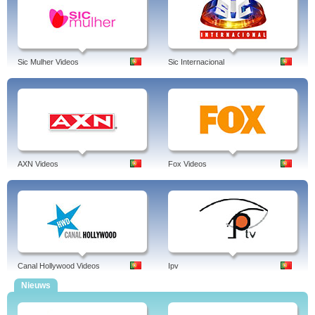
Sic Mulher Videos
Sic Internacional
AXN Videos
Fox Videos
Canal Hollywood Videos
Ipv
Nieuws