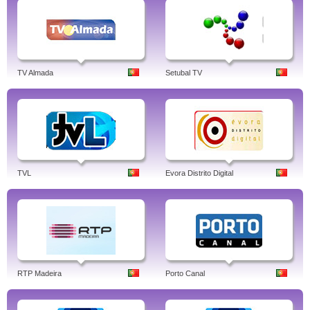
TV Almada
Setubal TV
TVL
Evora Distrito Digital
RTP Madeira
Porto Canal