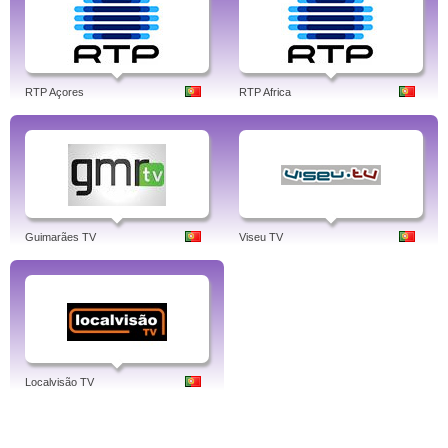
RTP Açores
RTP Africa
Guimarães TV
Viseu TV
Localvisão TV