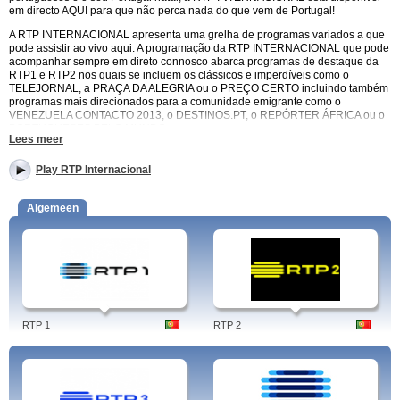
em directo AQUI para que não perca nada do que vem de Portugal!
A RTP INTERNACIONAL apresenta uma grelha de programas variados a que
pode assistir ao vivo aqui. A programação da RTP INTERNACIONAL que pode
acompanhar sempre em direto connosco abarca programas de destaque da
RTP1 e RTP2 nos quais se incluem os clássicos e imperdíveis como o
TELEJORNAL, a PRAÇA DA ALEGRIA ou o PREÇO CERTO incluindo também
programas mais direcionados para a comunidade emigrante como o
VENEZUELA CONTACTO 2013, o DESTINOS.PT, o REPÓRTER ÁFRICA ou o
PORTUGUESES PELO MUNDO.
Lees meer
A RTP INTERNACIONAL é um canal de referência que pode ver online aqui e
que faz parte da rede de canais da Rádio e Televisão Portuguesa com um
Play RTP Internacional
público-alvo claramente definido, os emigrantes portugueses espalhados pelo
mundo, embora seja visto por muitos espetadores também em Portugal.
Algemeen
A RTP INTERNACIONAL está no ar desde Fevereiro de 1992 passando a ter
emissões regulares a partir de 10 de Junho (Dia de Portugal) desse mesmo
ano. Um canal aberto ao mundo em DIRECTO no sítio do costume com uma
programação diária recheada de informação, entretenimento e cultura para
que as comunidades de portugueses que vivem no estrangeiro não percam o
contato com as suas raízes.
A RTP INTERNACIONAL é um canal incontornável no panorama televisivo
português ao qual pode aceder em DIRECTO aqui e em que pode ver todos
RTP 1
RTP 2
os programas mais apetecíveis de outros canais da RTP bem como programas
exclusivos especialmente preparados para quem está longe e quer ficar mais
perto!
NÃO PERCA MAIS TEMPO, VEJA JÁ EM DIRECTO A RTP INTERNACIONAL
AQUI!