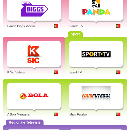
Panda Biggs Videos
Panda TV
Sport
K Sic Videos
Sport TV
A Bola Miragens
Mais Futebol
Regionale Televisie