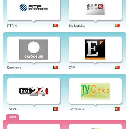
RTP N
Sic Noticias
Euronews
ETV
TVI 24
TV Ciencia
Kids