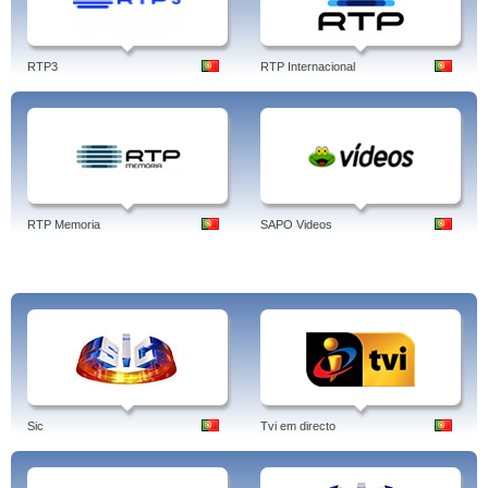
O canal de televisão RTPi é um factor de identificação cultural, promovendo a
RTP3
RTP Internacional
língua e o país e representando no imaginário colectivo um regresso afectivo
às origens.
Programas: 1 Minuto pela Terra, 1, 2, Tete Som, ª MARATONA DE HUMOR,
RTP Internacional, 100 Segundos de Ciência, 20 Anos Antena 3, 2010 (I),
2010: O ANO EM QUE CHEGOU A FATURA, 2012 - O ANO QUE NINGUÉM
QUER, 24 Horas, 25 Heróis do 25, 3 Por Uma, 30 MINUTOS, 30º FESTIVAL DA
CANÇÃO INFANTIL DA MADEIRA 2011, 31.º Festival da Canção Infantil da
Madeira 2012, 360º3º Festival da Canção Infanto-Juvenil da Madeira, 4 Por 4,
4 x CIÊNCIA, 40 anos do 25 de Abril. Como éramos, como somos, 5 Minutos
RTP Memoria
SAPO Videos
Europa, 5 Minutos Num Instante, 5 PARA A MEIA-NOITE (V), 5 Para a Meia-
Noite (VI-1), 5 Para a Meia-Noite (VII), 5 Para a Meia-Noite (VIII), 5 Para a
Meia-Noite (IX), 50 Graus, 55.º FESTIVAL EUROVISÃO DA CANÇÃO 2010, 7
Maravilhas - Praias de Portugal, 7 MARAVILHAS DA GASTRONOMIA -
DECLARAÇÃO OFICIAL, 7 Maravilhas Naturais de Angola, 70x7, RTP
Internacional.
Tags: rtp internacional, programação, direto, online em directo, live, vodafone,
hd, astra, rtp internacional, em directo, zon, satelite, online, meo, best of
portugal, portugal aqui tao perto, em directo gratis, live streaming, stream, ao
vivo, contacto, internacional, rtp internacional, portugal, português.
Sic
Tvi em directo