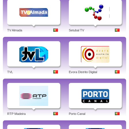
TV Almada
Setubal TV
TVL
Evora Distrito Digital
RTP Madeira
Porto Canal