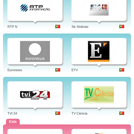
RTP N
Sic Noticias
Euronews
ETV
TVI 24
TV Ciencia
Kids