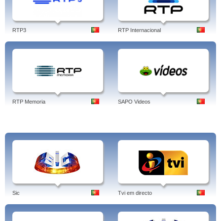
em destaque na semana no âmbito do futebol português.
Já sabe, sempre em DIRECTO o melhor da informação em Portugal em
contacto com o mundo é aqui com a SIC NOTÍCIAS!
RTP3
RTP Internacional
Sic Noticias -
Programas:
Contas Poupança, O Dia Seguinte, Os Dias Da Troika, Economia
Verde, Edição Da Manhã, Os Europeus, Exame Informática Tv, Eixo Do Mal,
Expresso Da Meia-Noite, Futuro Hoje, Golf Report, Grande Reportagem Sic,
Imagens De Marca, Isto É Matemática, Negócios Da Semana ...
LAÇOS DE
SANGUE, LUA VERMELHA, ALMA GÉMEA, TI TI TI, ESCRITO NAS
RTP Memoria
SAPO Videos
ESTRELAS, ARAGUAIA, PASSIONE, NEGÓCIO DA CHINA, CARAS E BOCAS.
Tags: sic noticias online, directo online, programação, stream, em directo, eixo
do mal, contactos, live, condenados, tempo extra, videos
Sic
Tvi em directo