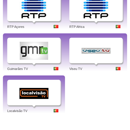
RTP Açores
RTP Africa
Guimarães TV
Viseu TV
Localvisão TV