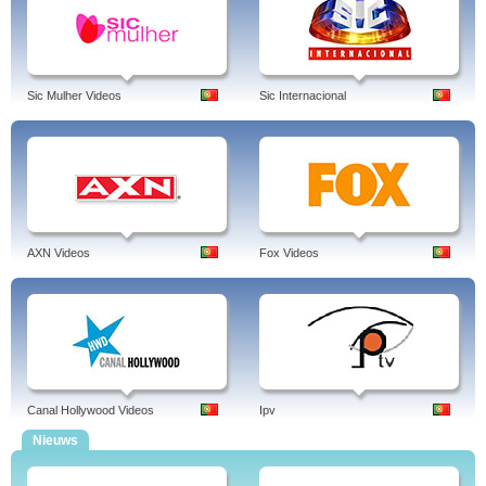
Sic Mulher Videos
Sic Internacional
AXN Videos
Fox Videos
Canal Hollywood Videos
Ipv
Nieuws