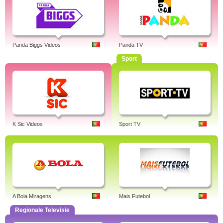
Panda Biggs Videos
Panda TV
Sport
K Sic Videos
Sport TV
A Bola Miragens
Mais Futebol
Regionale Televisie