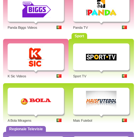
Panda Biggs Videos
Panda TV
Sport
K Sic Videos
Sport TV
A Bola Miragens
Mais Futebol
Regionale Televisie