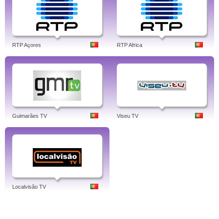
RTP Açores
RTP Africa
Guimarães TV
Viseu TV
Localvisão TV