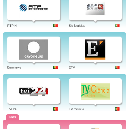
RTP N
Sic Noticias
Euronews
ETV
TVI 24
TV Ciencia
Kids