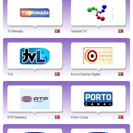
TV Almada
Setubal TV
TVL
Evora Distrito Digital
RTP Madeira
Porto Canal