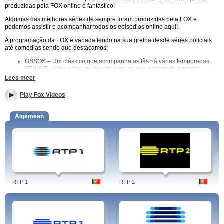
produzidas pela FOX online é fantástico!
Algumas das melhores séries de sempre foram produzidas pela FOX e
podemos assistir e acompanhar todos os episódios online aqui!
A programação da FOX é variada tendo na sua grelha desde séries policiais
até comédias sendo que destacamos:
OSSOS – Um clássico que acompanha os fãs há várias temporadas;
FRINGE – Uma série inteligente para os que gostam de enredos
intrincados e finais suspensos!
Lees meer
OS SIMPSONS – Uma série que dispensa apresentações! Há várias
gerações a entrar nas nossas casas e a divertir os mais novos e os
Play Fox Videos
mais velhos, sempre a não perder as eternas personagens Homer,
Bart, Marge e Lisa;
DEXTER – Uma série centrada num homem com um impulso que não
Algemeen
consegue conter: Matar! Uma personagem dúbia e um enredo que não
cessa de nos surpreender!
A qualidade que a FOX imprime em tudo o que apresenta ao espectador
reflete-se na sua programação de excelência que pode acompanhar em
DIRECTO aqui.
O público português tem ao seu alcance o que, por exemplo, o público
americano também tem, as distâncias encurtaram-se e a FOX foi uma das
RTP 1
RTP 2
televisões que contribui para este feito espantoso. Aceda ao melhor da FOX
aqui e não se esqueça de que onde quer que esteja, faça o que fizer, siga o
caminho que seguir, encontra aqui o seu refúgio, a certeza de que as
melhores séries, as suas séries preferidas aqui estarão ao alcance de um
clique prontas a ser vistas por si!