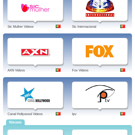
Sic Mulher Videos
Sic Internacional
AXN Videos
Fox Videos
Canal Hollywood Videos
Ipv
Nieuws