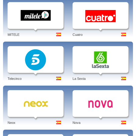
MITELE
Cuatro
Telecinco
La Sexta
Neox
Nova