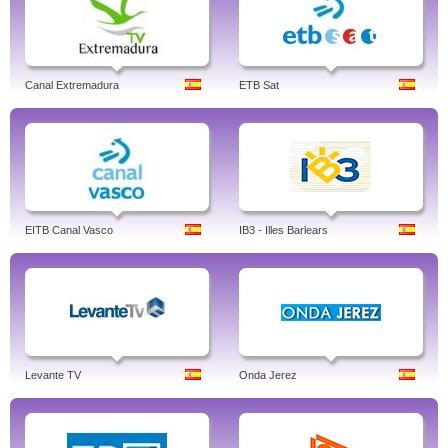
Canal Extremadura
ETB Sat
EITB Canal Vasco
IB3 - Illes Barlears
Levante TV
Onda Jerez