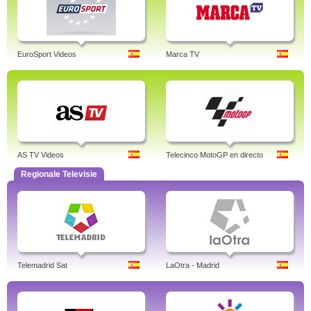
EuroSport Videos
Marca TV
AS TV Videos
Telecinco MotoGP en directo
Regionale Televisie
Telemadrid Sat
LaOtra - Madrid