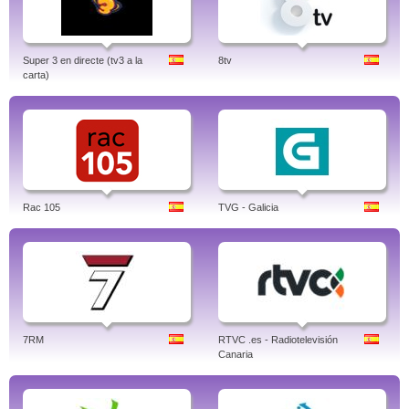
Super 3 en directe (tv3 a la
8tv
carta)
Rac 105
TVG - Galicia
7RM
RTVC .es - Radiotelevisión
Canaria