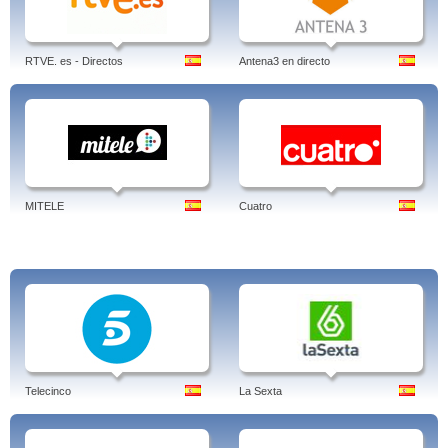
proyectos.
Tags: disney videos, disney videojuegos, logo, 1993, 1995, musicales,
youtube, music awards, altervista, games
RTVE. es - Directos
Antena3 en directo
MITELE
Cuatro
Telecinco
La Sexta