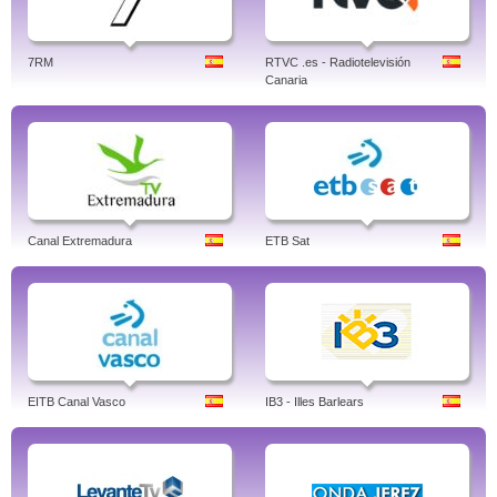
7RM
RTVC .es - Radiotelevisión
Canaria
Canal Extremadura
ETB Sat
EITB Canal Vasco
IB3 - Illes Barlears