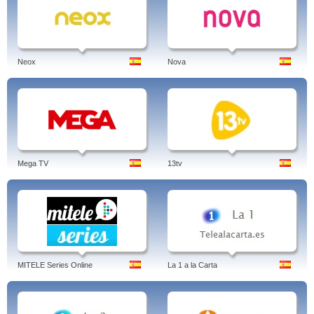
Neox
Nova
Mega TV
13tv
MITELE Series Online
La 1 a la Carta