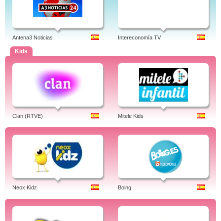
Antena3 Noticias
Intereconomía TV
Kids
Clan (RTVE)
Mitele Kids
Neox Kidz
Boing