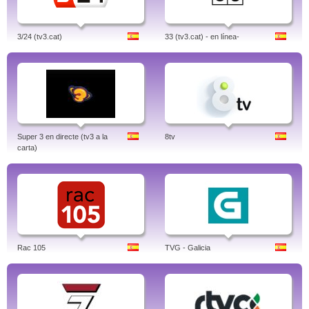
3/24 (tv3.cat)
33 (tv3.cat) - en línea-
Super 3 en directe (tv3 a la
8tv
carta)
Rac 105
TVG - Galicia