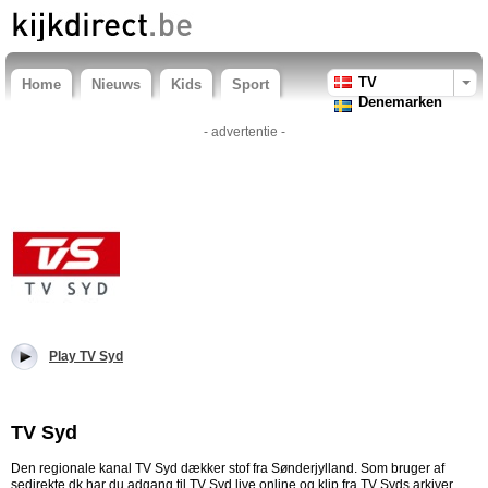
TV
Home
Nieuws
Kids
Sport
Denemarken
- advertentie -
Play TV Syd
TV Syd
Den regionale kanal TV Syd dækker stof fra Sønderjylland. Som bruger af
sedirekte.dk har du adgang til TV Syd live online og klip fra TV Syds arkiver.