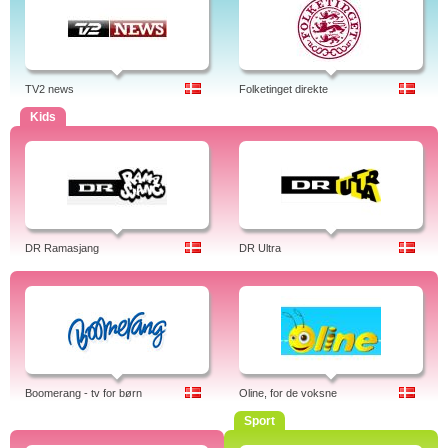
TV2 news
Folketinget direkte
Kids
DR Ramasjang
DR Ultra
Boomerang - tv for børn
Oline, for de voksne
Sport