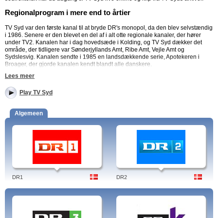
Regionalprogram i mere end to årtier
TV Syd var den første kanal til at bryde DR's monopol, da den blev selvstændig
i 1986. Senere er den blevet en del af i alt otte regionale kanaler, der hører
under TV2. Kanalen har i dag hovedsæde i Kolding, og TV Syd dækker det
område, der tidligere var Sønderjyllands Amt, Ribe Amt, Vejle Amt og
Sydslesvig. Kanalen sendte i 1985 en landsdækkende serie, Apotekeren i
Broager, der gjorde kanalen kendt blandt alle danskere.
Lees meer
TV Syd Nyheder
Play TV Syd
Som de andre regionalprogrammer under TV2 sender TV Syd dagligt nyheder
med et regionalt fokus. Find også vejret for Sønderjylland på TV Syd.
Algemeen
Sønderjysk kultur og underholdning
Gennem sedirekte.dk kan du nyde god sønderjysk underholdning og få et
indblik i ægte sønderjysk kultur. Nogle af de mest anbefalelsesværdige
programmer i denne kategori er: Godt arbejde, Hurlumhej på hotellet, Kaffe
med Kurt og Danmark Rundt.
Sønderjysk natur
Som et af de mest naturskønne områder i Danmark, kan Sønderjyllands TV
Syd byde på flotte og spændende udsendelser, der tager udgangspunkt i
DR1
DR2
sønderjysk natur. Se bl.a. Under overfladen, Ud på landet og Ekspedition Syd.
Sønderjydernes egne
Du kan også få dig et godt grin eller en vedkommende historie med
videokonkurrencen Seerne viser, hvor du også selv kan bidrage med et
videoklip.