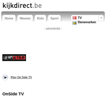
TV
Home
Nieuws
Kids
Sport
Denemarken
- advertentie -
Play On Side TV
OnSide TV