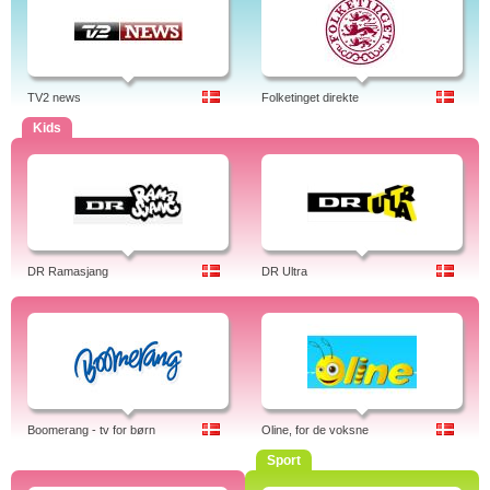
TV2 news
Folketinget direkte
Kids
DR Ramasjang
DR Ultra
Boomerang - tv for børn
Oline, for de voksne
Sport