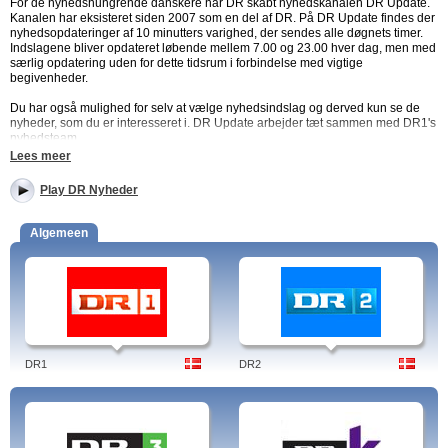
For de nyhedshungrende danskere har DR skabt nyhedskanalen DR Update.
Kanalen har eksisteret siden 2007 som en del af DR. På DR Update findes der
nyhedsopdateringer af 10 minutters varighed, der sendes alle døgnets timer.
Indslagene bliver opdateret løbende mellem 7.00 og 23.00 hver dag, men med
særlig opdatering uden for dette tidsrum i forbindelse med vigtige
begivenheder.
Du har også mulighed for selv at vælge nyhedsindslag og derved kun se de
nyheder, som du er interesseret i. DR Update arbejder tæt sammen med DR1's
nyhedsteam.
Lees meer
Landsdækkende nyheder
Play DR Nyheder
For at kunne nå rundt i hele Danmark og dække nyheder live, arbejder DR
Update sammen med regionale tv-stationer rundt i landet. Dette sikrer hurtig og
Algemeen
præcis dækning, hvad end der er sket, og hvor end i landet, det er sket.
Udland
DR Update har foruden danske nyheder også fokus på udlandsnyt.
Med dygtige udlandskorrespondenter i verdens brændpunkter garanterer DR
Update, at de vigtigste nyheder fra udlandet bliver dækket i deres udsendelser.
Vejret
I samarbejde med DR1 og DMI har DR Update løbende opdateringer af
dagens vejr i Danmark og Europa. Der sendes vejrudsigter hele dagen med
DR1
DR2
prognoser og analyser af de kommende dages vejr.
Nyheder 24-7