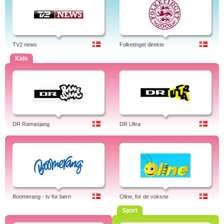
TV2 news
Folketinget direkte
Kids
DR Ramasjang
DR Ultra
Boomerang - tv for børn
Oline, for de voksne
Sport