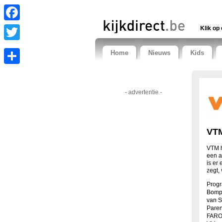
Facebook
Klik op 
Twitter
Home
Nieuws
Kids
Share
- advertentie -
VTM
VTM h
een a
is er
zegt,
Progr
Bompa
van S
Paren
FARO