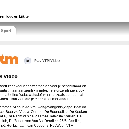
een logo en kijk tv
Sport
Play VTM Video
 Video
eeft zeer veel videofragmenten voor je beschikbaar en
antal, maar aanzienlijk minder, hele uitzendingen. ook
 een afdeling 'webexxclusief' waar je, zoals de naam al
 video's kan zien die je elders niet kan vinden.
ammas: Alloo in de Vrouwengevangenis, Aspe, Beat da
z, Boer zkt Vrouw, Cordon, De Buurtpolitie, De Keuken
ofie, De Nacht van de Vlaamse Televisie Sterren, De
club, De Zonen van Van As, Deadline 25/5, Familie,
EK, Het Lichaam van Coppens, Het Weer,
VTM