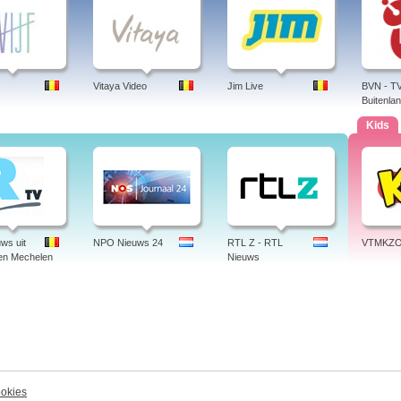
Vitaya Video
Jim Live
BVN - TV
Buitenla
Kids
ws uit
NPO Nieuws 24
RTL Z - RTL
VTMKZ
en Mechelen
Nieuws
okies