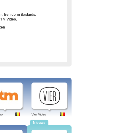
nt, Benidorm Bastards,
VTM Video.
jken
eo
Vier Video
Nieuws