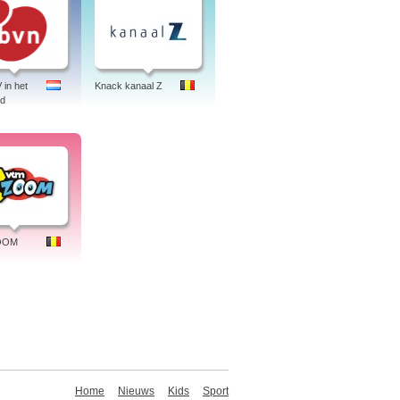
 in het
Knack kanaal Z
nd
OOM
Home
Nieuws
Kids
Sport