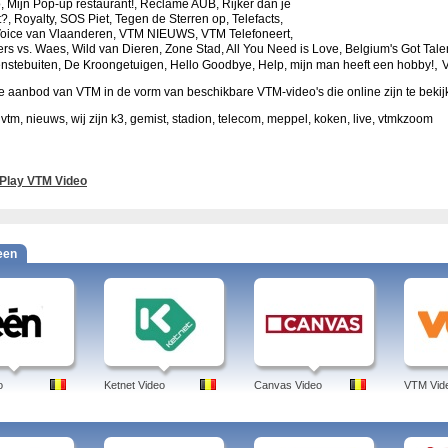
o,
Mijn Pop-up restaurant!, Reclame AUB, Rijker dan je
?, Royalty, SOS Piet, Tegen de Sterren op, Telefacts,
oice van Vlaanderen, VTM NIEUWS, VTM Telefoneert,
rs vs. Waes, Wild van Dieren, Zone Stad, All You Need is Love, Belgium's Got Tale
,
nstebuiten, De Kroongetuigen, Hello Goodbye, Help, mijn man heeft een hobby!
e aanbod van VTM in de vorm van beschikbare VTM-video's die online zijn te beki
 vtm, nieuws, wij zijn k3, gemist, stadion, telecom, meppel, koken, live, vtmkzoom
Play VTM Video
een
o
Ketnet Video
Canvas Video
VTM Vid