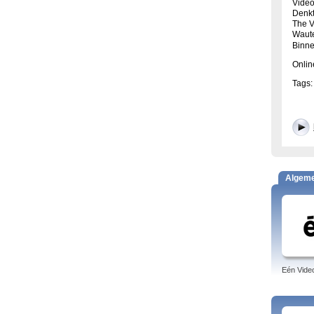
Vide
Denkt
The V
Waute
Binne
Onlin
Tags:
Algem
Eén Vide