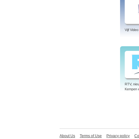
Vijf Video
RTV, nieu
Kempen 
About Us
Terms of Use
Privacy policy
Co