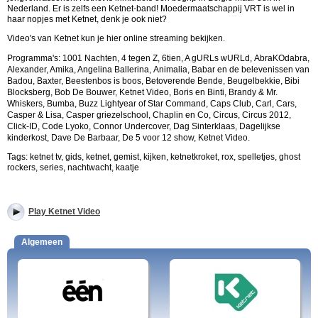
Nederland. Er is zelfs een Ketnet-band! Moedermaatschappij VRT is wel in
haar nopjes met Ketnet, denk je ook niet?
Video's van Ketnet kun je hier online streaming bekijken.
Programma's: 1001 Nachten, 4 tegen Z, 6tien, A gURLs wURLd,
AbraKOdabra,
Alexander, Amika, Angelina Ballerina,
Animalia, Babar en de belevenissen van
Badou, Baxter, Beestenbos is boos, Betoverende Bende, Beugelbekkie, Bibi
Blocksberg, Bob De Bouwer, Ketnet Video, Boris en Binti,
Brandy & Mr.
Whiskers, Bumba, Buzz Lightyear of Star Command, Caps Club
,
Carl
,
Cars,
Casper & Lisa, Casper griezelschool,
Chaplin en Co, Circus, Circus 2012,
Click-ID, Code Lyoko, Connor Undercover,
Dag Sinterklaas, Dagelijkse
kinderkost, Dave De Barbaar, De 5 voor 12 show, Ketnet Video.
Tags: ketnet tv, gids, ketnet, gemist, kijken, ketnetkroket, rox, spelletjes, ghost
rockers, series, nachtwacht, kaatje
Play Ketnet Video
Algemeen