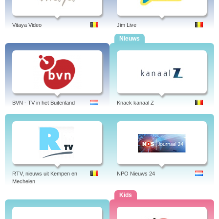
Vitaya Video
Jim Live
Nieuws
BVN - TV in het Buitenland
Knack kanaal Z
RTV, nieuws uit Kempen en
NPO Nieuws 24
Mechelen
Kids