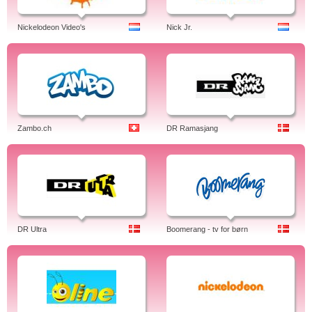
Nickelodeon Video's
Nick Jr.
Zambo.ch
DR Ramasjang
DR Ultra
Boomerang - tv for børn