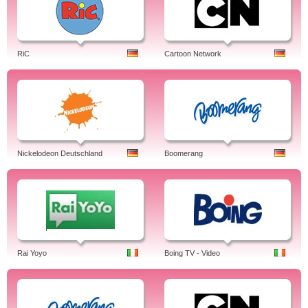
RiC
Cartoon Network
Nickelodeon Deutschland
Boomerang
Rai Yoyo
Boing TV - Video