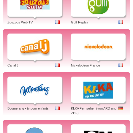
Zouzous Web TV
Gulli Replay
Canal J
Nickelodeon France
Boomerang - tv pour enfants
KI.KA Fernsehen (von ARD und
ZDF)