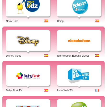
Neox Kidz
Boing
Disney Video
Nickelodeon Espana Videos
Baby First TV
Ludo Web TV