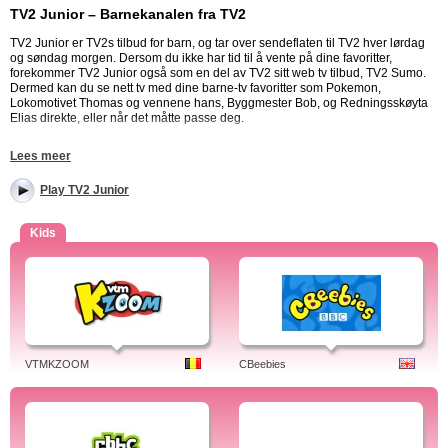
TV2 Junior – Barnekanalen fra TV2
TV2 Junior er TV2s tilbud for barn, og tar over sendeflaten til TV2 hver lørdag
og søndag morgen. Dersom du ikke har tid til å vente på dine favoritter,
forekommer TV2 Junior også som en del av TV2 sitt web tv tilbud, TV2 Sumo.
Dermed kan du se nett tv med dine barne-tv favoritter som Pokemon,
Lokomotivet Thomas og vennene hans, Byggmester Bob, og Redningsskøyta
Elias direkte, eller når det måtte passe deg.
Populære programmer og serier på TV2 Junior
Lees meer
TV2 Junior byr på en rekke populære barnefilmer. Bananer i pysjamas,
Play TV2 Junior
Byggmester Bob, Pokémon, Lazytown, Mia og meg, og Thomas og vennene
hans er populært blant barna. Redningsskøyta Elias er en norskprodusert
animasjonsserie i samme gate som Pelle Politibil, og regnes som en av TV2
Kids
Junior sine største suksesser.
Annet innhold på TV2 Junior
Charley & Mimmo, Vennebyen, Mia & meg, Milo, Oktonautene, Rosas verden,
og Sjøsiden Hotell er noen av de andre barne-tv programmene du kan se hos
TV2 Junior. Programmer: Charley & Mimmo, elias, Kaptein Sabeltann,
Koalabrodrene, Kutoppen, Lazytown, Manon, Moby Dick, Ozie Boo!,
Spokelsesgjenge, Pokemon, Milo, Babar, Woffy, Argai, Charley & Mimmo, elias,
VTMKZOOM
CBeebies
Kaptein Sabeltann, Koalabrodrene, Kutoppen, Lazytown, Manon, Moby Dick,
Ozie Boo!, Spokelsesgjengen, the Baby Triplets. Gratis underholdning.
TV2 Junior som gratis web tv
Du kan se hele episoder og sesonger av serier på TV2 Junior. Du kan selvsagt