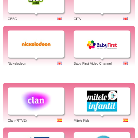
se innhold fra TV2 Junior via sedirekte.com. På TV2 Junior snakker alle norsk.
Tags: tv 2 junior, programmer, wiki, elias, serier, 2013, sumo, tv2 sumo, hjelper
deg, 2003, sport, vennebyen, nyheter, spill, zebra, tv, winx, the voice, cd,
CBBC
CITV
program, nett tv, bliss, skole, no, tv 2 junior, norge, norsk, Barne-TV.
Tegneserier, serier og mye annet.
Nickelodeon
Baby First Video Channel
Clan (RTVE)
Mitele Kids