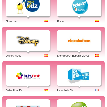
Neox Kidz
Boing
Disney Video
Nickelodeon Espana Videos
Baby First TV
Ludo Web TV