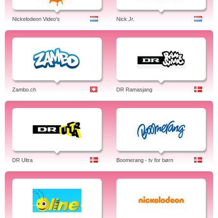
Nickelodeon Video's
Nick Jr.
Zambo.ch
DR Ramasjang
DR Ultra
Boomerang - tv for børn