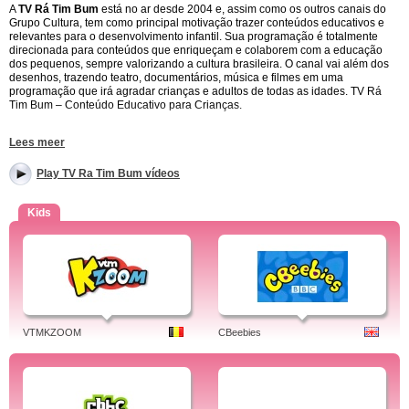
A
TV Rá Tim Bum
está no ar desde 2004 e, assim como os outros canais do
Grupo Cultura, tem como principal motivação trazer conteúdos educativos e
relevantes para o desenvolvimento infantil. Sua programação é totalmente
direcionada para conteúdos que enriqueçam e colaborem com a educação
dos pequenos, sempre valorizando a cultura brasileira. O canal vai além dos
desenhos, trazendo teatro, documentários, música e filmes em uma
programação que irá agradar crianças e adultos de todas as idades. TV Rá
Tim Bum – Conteúdo Educativo para Crianças.
Lees meer
TV Rá Tim Bum – Programas de Destaque
TV Cocoricó
Play TV Ra Tim Bum vídeos
– Um dos maiores sucessos da TV Cultura agora tem um espaço
de honra na programação da TV Rá Tim Bum. Júlio, Lilica e toda a turma
Cocoricó estão na TV Rá Tim Bum diariamente para animar as crianças.
Kids
Teatro Rá Tim Bum
– No Teatro Rá Tim Bum, o telespectador terá a
oportunidade de assistir a peças infantis diretamente dos palcos para a
telinha.
AnimaTV
– Animações divertidas e produzidas por brasileiros tem o seu
espaço no AnimaTV. TV Rá Tim Bum – AnimaTV.
VTMKZOOM
CBeebies
TV Rá Tim Bum – Outros Programas
A
TV Rá Tim Bum
traz várias atrações para agradar crianças de todas as
idades, tais como os desenhos Eu e o Quarteto Apavorante e Anabel,
programas sobre ciência como Pequenos Cientistas e Física Divertida, e até