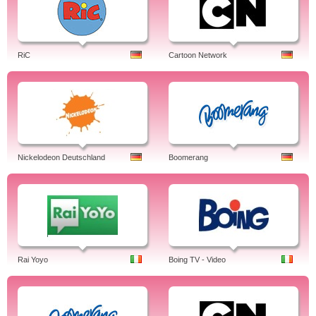
RiC
Cartoon Network
Nickelodeon Deutschland
Boomerang
Rai Yoyo
Boing TV - Video