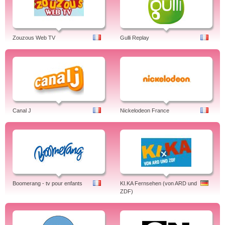
Zouzous Web TV
Gulli Replay
Canal J
Nickelodeon France
Boomerang - tv pour enfants
KI.KA Fernsehen (von ARD und
ZDF)