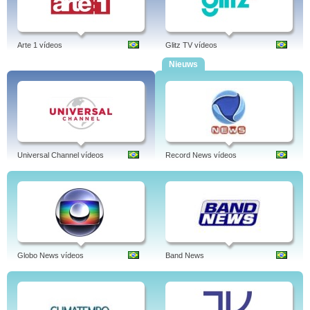
Arte 1 vídeos
Glitz TV vídeos
Nieuws
Universal Channel vídeos
Record News vídeos
Globo News vídeos
Band News