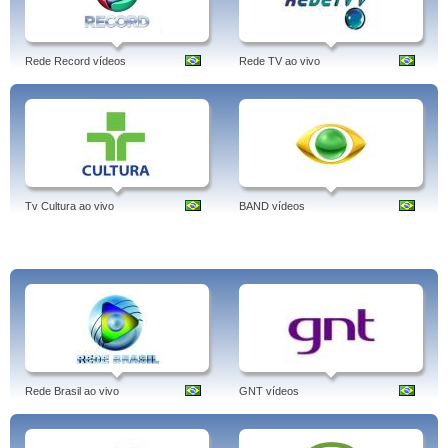
Programas: Arte 1 In Concert, Arte 1 Apresenta, Cine Clube Arte 1 Clássicos,
Cine Clube Arte 1, Arte 1 Documenta, Bio Arte 1, Conexão Arte 1, Arte 1 Em
Série.
Rede Record vídeos
Rede TV ao vivo
Tags: arte 1, programação, band, em movimento, net, sky, ao vivo, facebook,
canal net, arte 1, tv, canal, online, cinema, música, dança, ópera, clássicos,
arte 1, brasil, português.
Tv Cultura ao vivo
BAND vídeos
Rede Brasil ao vivo
GNT vídeos