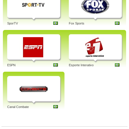
SporTV
Fox Sports
ESPN
Esporte Interativo
Canal Combate